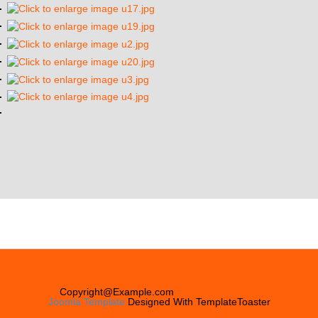
Copyright@Example.com
Joomla Template
Designed With TemplateToaster